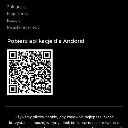
Zaloguj się
Moje konto
Koszyk
Regulamin sklepu
Pobierz aplikację dla Andorid
Używamy plików cookie, aby zapewnić najlepszą jakość
© 2023 Futoma Meble. Wszelkie prawa zastrzeżone. Wykonanie
Nawnet.pl
korzystania z naszej witryny. Jeśli będziesz nadal korzystać z