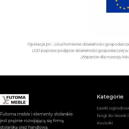
Operacja pn.: „Uruchomienie działalności gospodarcze
LGD poprzez podjęcie działalności gospodarczej w z
„Wsparcie dla rozwoju lo
Kategorie
Ławki ogrodow
Futoma meble i elementy stolarskie
Nogi do ławek i
jest prężnie rozwijającą się firmą
Kociołki
stolarską oraz handlową.