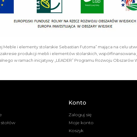
j Meble i elementy stolarskie Sebastian Futoma” mająca na celu utwo
akresie produkcji mebli i elementów stolarskich, współfinansowana j
kalnego w ramach inicjatywy „LEADER” Programu Rozwoju Obszarów Wie
Konto
e
Zaloguj się
 stołów
Moje konto
Koszyk