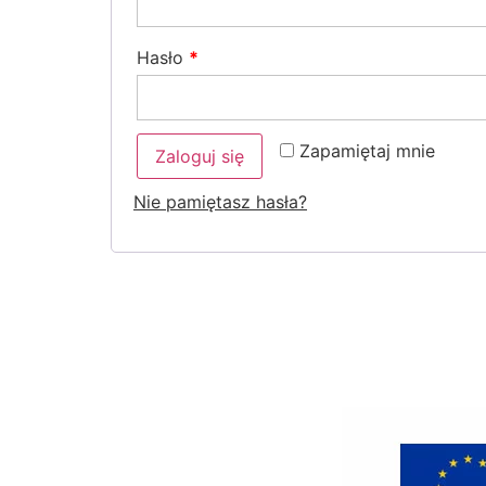
Hasło
*
Zapamiętaj mnie
Zaloguj się
Nie pamiętasz hasła?