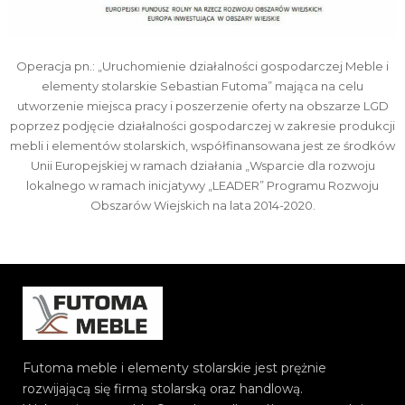
Operacja pn.: „Uruchomienie działalności gospodarczej Meble i
elementy stolarskie Sebastian Futoma” mająca na celu
utworzenie miejsca pracy i poszerzenie oferty na obszarze LGD
poprzez podjęcie działalności gospodarczej w zakresie produkcji
mebli i elementów stolarskich, współfinansowana jest ze środków
Unii Europejskiej w ramach działania „Wsparcie dla rozwoju
lokalnego w ramach inicjatywy „LEADER” Programu Rozwoju
Obszarów Wiejskich na lata 2014-2020.
Futoma meble i elementy stolarskie jest prężnie
rozwijającą się firmą stolarską oraz handlową.