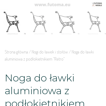
Strona główna
/
Nogi do ławek i stołów
/ Noga do ławki
aluminiowa z podłokietnikiem “Retro”
Noga do ławki
aluminiowa z
podłokietnikiem