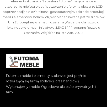
elementy stolarskie Sebastian Futoma” mająca na celu
utworzenie miejsca pracy i poszerzenie oferty na obszarze LGD
poprzez podjęcie działalności gospodarczej w zakresie produkcji
mebli i elementów stolarskich, współfinansowana jest ze środków
Unii Europejskiej w ramach działania „Wsparcie dla rozwoju
lokalnego w ramach inicjatywy „LEADER” Programu Rozwoju
Obszarów Wiejskich na lata 2014-2020.
Futoma meble i elementy stolarskie jest prężnie
rozwijającą się firmą stolarską oraz handlową.
Wykonujemy meble Ogrodowe dla osób prywatnych i
firm